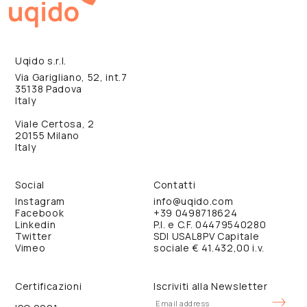
Uqido s.r.l.
Via Garigliano, 52, int.7
35138 Padova
Italy
Viale Certosa, 2
20155 Milano
Italy
Social
Contatti
Instagram
info@uqido.com
Facebook
+39 0498718624
Linkedin
P.I. e C.F. 04479540280
Twitter
SDI USAL8PV Capitale
Vimeo
sociale € 41.432,00 i.v.
Certificazioni
Iscriviti alla Newsletter