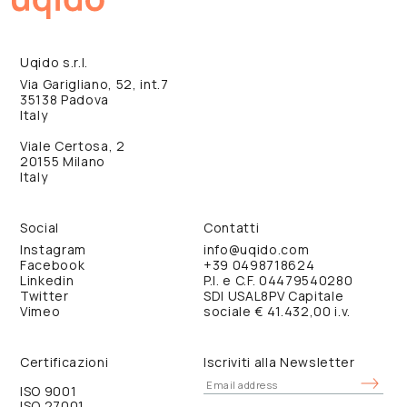
Uqido s.r.l.
Via Garigliano, 52, int.7
35138 Padova
Italy
Viale Certosa, 2
20155 Milano
Italy
Social
Contatti
Instagram
info@uqido.com
Facebook
+39 0498718624
Linkedin
P.I. e C.F. 04479540280
Twitter
SDI USAL8PV Capitale
Vimeo
sociale € 41.432,00 i.v.
Certificazioni
Iscriviti alla Newsletter
ISO 9001
ISO 27001