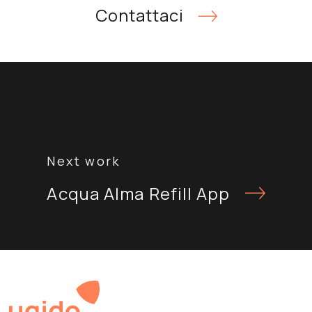
Contattaci
Navigazione
articoli
Acqua Alma Refill App