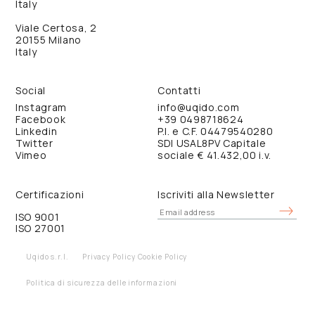
Italy
Viale Certosa, 2
20155 Milano
Italy
Social
Contatti
Instagram
info@uqido.com
Facebook
+39 0498718624
Linkedin
P.I. e C.F. 04479540280
Twitter
SDI USAL8PV Capitale
Vimeo
sociale € 41.432,00 i.v.
Certificazioni
Iscriviti alla Newsletter
ISO 9001
ISO 27001
Uqido s.r.l.
Privacy Policy
Cookie Policy
Politica di sicurezza delle informazioni