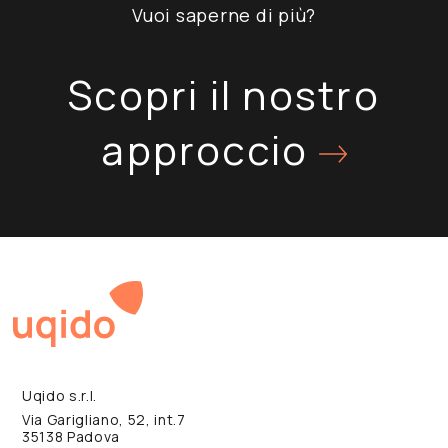
Vuoi saperne di più?
Scopri il nostro
approccio
Uqido s.r.l.
Via Garigliano, 52, int.7
35138 Padova