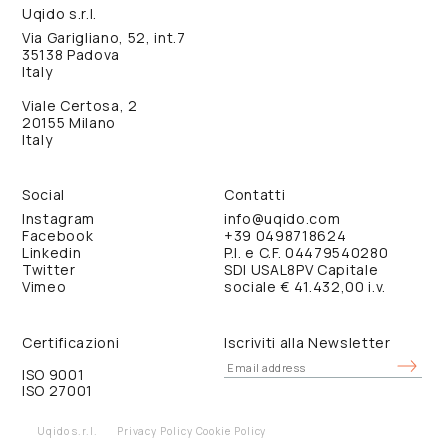
Uqido s.r.l.
Via Garigliano, 52, int.7
35138 Padova
Italy
Viale Certosa, 2
20155 Milano
Italy
Social
Contatti
Instagram
info@uqido.com
Facebook
+39 0498718624
Linkedin
P.I. e C.F. 04479540280
Twitter
SDI USAL8PV Capitale
Vimeo
sociale € 41.432,00 i.v.
Certificazioni
Iscriviti alla Newsletter
ISO 9001
ISO 27001
Uqido s.r.l.
Privacy Policy
Cookie Policy