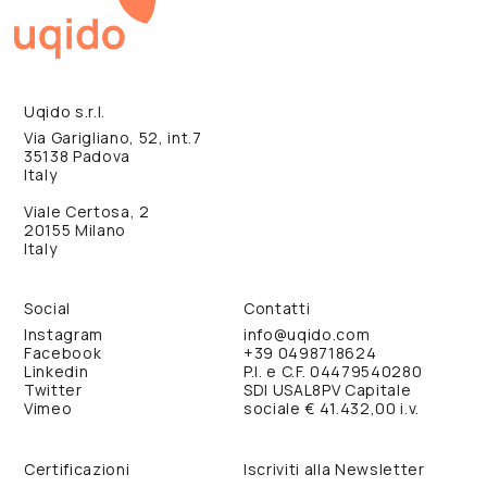
Uqido s.r.l.
Via Garigliano, 52, int.7
35138 Padova
Italy
Viale Certosa, 2
20155 Milano
Italy
Social
Contatti
Instagram
info@uqido.com
Facebook
+39 0498718624
Linkedin
P.I. e C.F. 04479540280
Twitter
SDI USAL8PV Capitale
Vimeo
sociale € 41.432,00 i.v.
Certificazioni
Iscriviti alla Newsletter