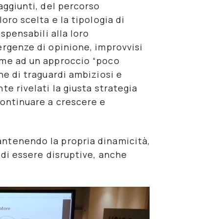
raggiunti
, del percorso
oro scelta e la tipologia di
ispensabili alla loro
ergenze di opinione, improvvisi
eme ad un approccio “poco
ne di traguardi ambiziosi e
te rivelati la
giusta strategia
continuare a crescere e
ntenendo la propria dinamicità,
 di essere
disruptive
, anche