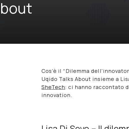
About
Cos’è il “
Dilemma dell’innovato
Uqido Talks About insieme a Lis
SheTech
: ci hanno raccontato d
innovation
.
Lisa Di Sevo – Il dile