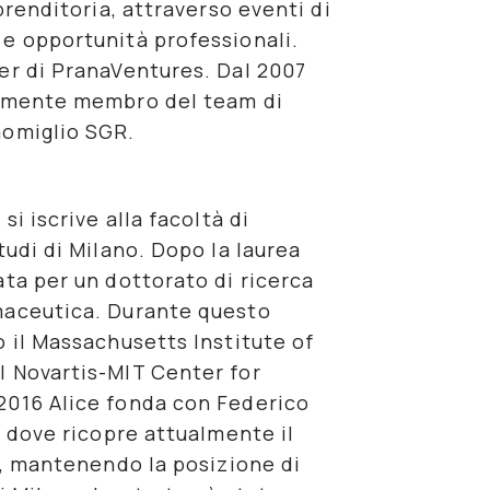
prenditoria, attraverso eventi di
e opportunità professionali.
er di
PranaVentures
. Dal 2007
vamente membro del team di
momiglio SGR
.
si iscrive alla facoltà di
tudi di Milano. Dopo la laurea
ata per un
dottorato
di ricerca
maceutica
. Durante questo
o il Massachusetts Institute of
el Novartis-MIT Center for
2016 Alice fonda con Federico
s
dove ricopre attualmente il
, mantenendo la posizione di