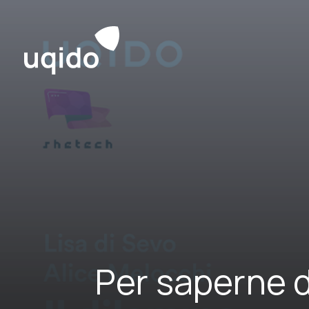
Skip
to
content
Per saperne di