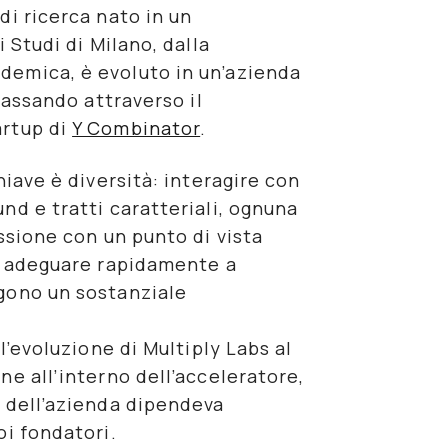
di ricerca nato in un
 Studi di Milano, dalla
emica, è evoluto in un’azienda
passando attraverso il
artup di
Y Combinator
.
chiave è
diversità
: interagire con
nd e tratti caratteriali, ognuna
ssione con un punto di vista
si adeguare rapidamente a
gono un sostanziale
l’evoluzione di Multiply Labs al
ne all’interno dell’acceleratore,
 dell’azienda dipendeva
oi fondatori.