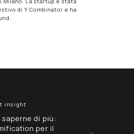
i Milano. La startup è stata
estivo di
Y Combinator
e ha
und.
 saperne di più:
ification per il