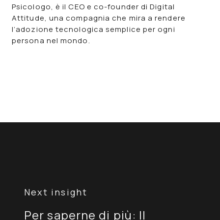
Psicologo, è il CEO e co-founder di Digital
Attitude, una compagnia che mira a rendere
l’adozione tecnologica semplice per ogni
persona nel mondo.
Navigazione
articoli
Per saperne di più: Il