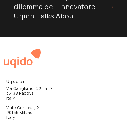
dilemma dell’innovatore |
Uqido Talks About
Uqido s.r.l.
Via Garigliano, 52, int.7
35138 Padova
Italy
Viale Certosa, 2
20155 Milano
Italy