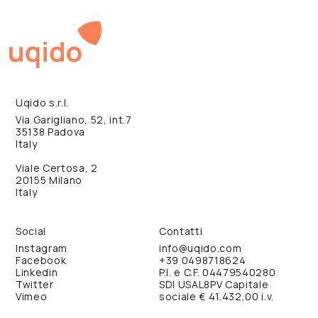
Uqido s.r.l.
Via Garigliano, 52, int.7
35138 Padova
Italy
Viale Certosa, 2
20155 Milano
Italy
Social
Contatti
Instagram
info@uqido.com
Facebook
+39 0498718624
Linkedin
P.I. e C.F. 04479540280
Twitter
SDI USAL8PV Capitale
Vimeo
sociale € 41.432,00 i.v.