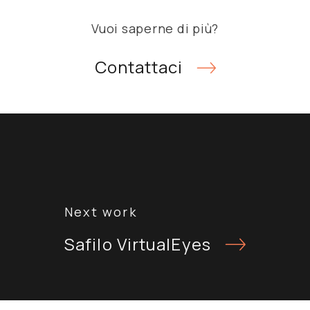
Vuoi saperne di più?
Contattaci
Navigazione
articoli
Safilo VirtualEyes