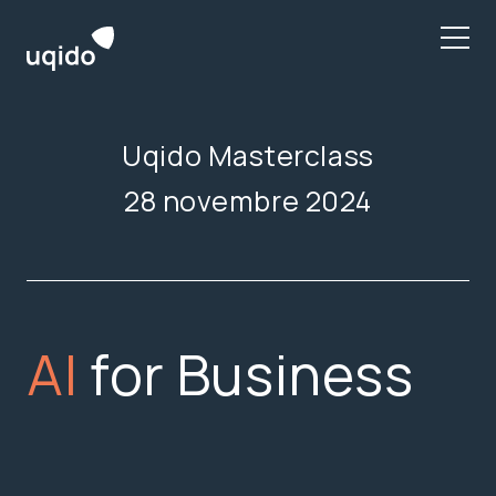
Skip
to
content
Uqido Masterclass
28 novembre 2024
AI
for Business