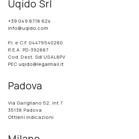
Uqido Srl
+39 049 8718 624
info@uqido.com
P.I. e C.F. 04479540280
R.E.A. PD-392887
Cod. Dest. SdI USAL8PV
PEC
uqido@legalmail.it
Padova
Via Garigliano 52, int 7
35138 Padova
Ottieni indicazioni
Milano