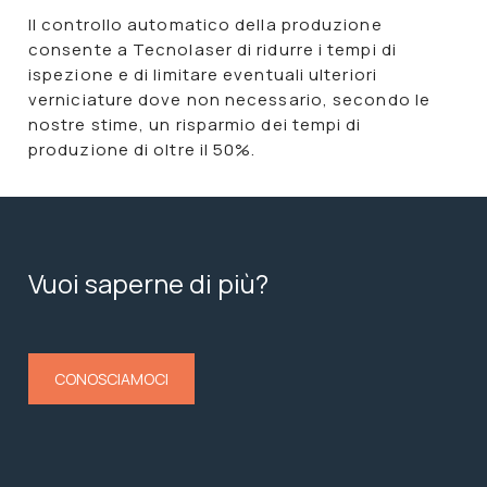
Il controllo automatico della produzione
consente a Tecnolaser di
ridurre i tempi di
ispezione
e di
limitare
eventuali
ulteriori
verniciature
dove non necessario, secondo le
nostre stime, un risparmio dei tempi di
produzione di oltre il 50%.
Vuoi saperne di più?
CONOSCIAMOCI