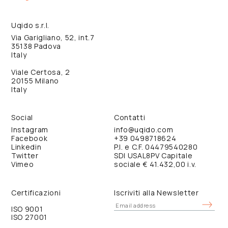
Uqido s.r.l.
Via Garigliano, 52, int.7
35138 Padova
Italy
Viale Certosa, 2
20155 Milano
Italy
Social
Contatti
Instagram
info@uqido.com
Facebook
+39 0498718624
Linkedin
P.I. e C.F. 04479540280
Twitter
SDI USAL8PV Capitale
Vimeo
sociale € 41.432,00 i.v.
Certificazioni
Iscriviti alla Newsletter
ISO 9001
ISO 27001