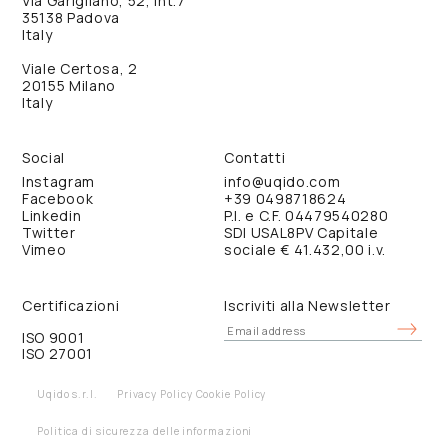
Via Garigliano, 52, int.7
35138 Padova
Italy
Viale Certosa, 2
20155 Milano
Italy
Social
Contatti
Instagram
info@uqido.com
Facebook
+39 0498718624
Linkedin
P.I. e C.F. 04479540280
Twitter
SDI USAL8PV Capitale
Vimeo
sociale € 41.432,00 i.v.
Certificazioni
Iscriviti alla Newsletter
ISO 9001
ISO 27001
Uqido s.r.l.
Privacy Policy
Cookie Policy
Politica di sicurezza delle informazioni