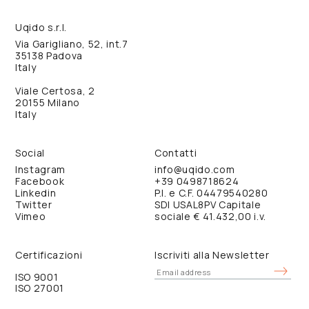
Uqido s.r.l.
Via Garigliano, 52, int.7
35138 Padova
Italy
Viale Certosa, 2
20155 Milano
Italy
Social
Contatti
Instagram
info@uqido.com
Facebook
+39 0498718624
Linkedin
P.I. e C.F. 04479540280
Twitter
SDI USAL8PV Capitale
Vimeo
sociale € 41.432,00 i.v.
Certificazioni
Iscriviti alla Newsletter
ISO 9001
ISO 27001