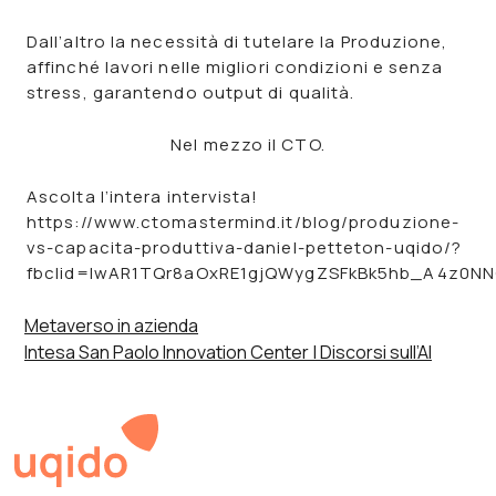
Dall’altro la necessità di tutelare la Produzione,
affinché lavori nelle migliori condizioni e senza
stress, garantendo output di qualità.
Nel mezzo il CTO.
Ascolta l’intera intervista!
https://www.ctomastermind.it/blog/produzione-
vs-capacita-produttiva-daniel-petteton-uqido/?
fbclid=IwAR1TQr8aOxRE1gjQWygZSFkBk5hb_A4z0NN
Navigazione
Metaverso in azienda
Intesa San Paolo Innovation Center | Discorsi sull’AI
articoli