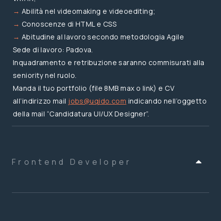
→
Abilità nel videomaking e videoediting;
→
Conoscenze di HTML e CSS
→
Abitudine al lavoro secondo metodologia Agile
Sede di lavoro:
Padova.
Inquadramento e retribuzione saranno commisurati alla
seniority nel ruolo.
Manda il tuo portfolio (file 8MB max o link) e CV
all’indirizzo mail
jobs@uqido.com
indicando nell’oggetto
della mail “
Candidatura UI/UX Designer
”.
Frontend Developer
Stiamo cercando sviluppatori di diversa seniority che
vogliono sviluppare in ambito web e che dimostrano una