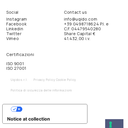
seniority nel ruolo.
Manda il tuo CV all’indirizzo mail
jobs@uqido.com
Social
Contact us
indicando nell’oggetto della mail “
Back-end developer
”.
Instagram
info@uqido.com
Facebook
+39 0498718624
P.I. e
Linkedin
C.F. 04479540280
Twitter
Share Capital €
Vimeo
41.432,00 i.v.
Certificazioni
ISO 9001
ISO 27001
Uqido s.r.l.
Privacy Policy
Cookie Policy
Politica di sicurezza delle informazioni
YOUR PRIVACY CHOICES
Notice at collection