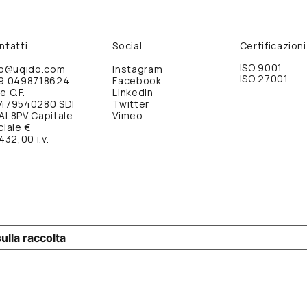
ntatti
Social
Certificazioni
ISO 9001
fo@uqido.com
Instagram
ISO 27001
9 0498718624
Facebook
 e C.F.
Linkedin
479540280 SDI
Twitter
AL8PV Capitale
Vimeo
ciale €
432,00 i.v.
ulla raccolta
LE TUE PREFERENZE RELATIVE ALLA P