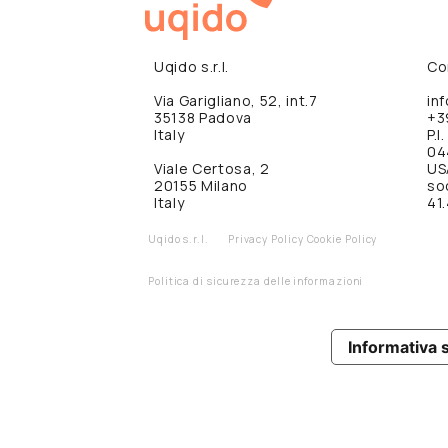
Uqido s.r.l.
Co
Via Garigliano, 52, int.7
in
35138 Padova
+3
Italy
P.I.
04
Viale Certosa, 2
US
20155 Milano
so
Italy
41.
Uqido s.r.l.
Privacy Policy
Cookie Policy
Politica di sicurezza delle informazioni
Informativa s