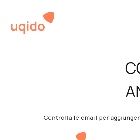
Skip
to
content
C
A
Controlla le email per aggiunge